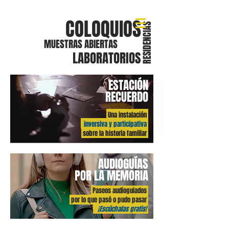
COLOQUIOS
RESIDENCIAS
MUESTRAS ABIERTAS
LABORATORIOS
ESTACIÓN
TALLERES
RECUERDO
Una instalación
inversiva
y participativa
sobre la historia familiar
AUDIOGUÍAS
POR LA MEMORIA
Paseos audioguiados
por lo que pasó o pudo pasar
¡Escúchalas gratis!