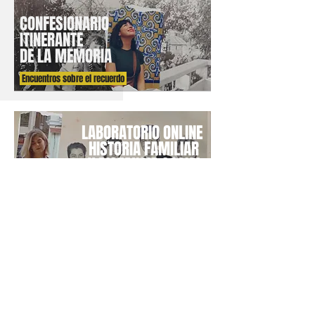
CONFESIONARIO
ITINERANTE
DE LA MEMORIA
Encuentros sobre el recuerdo
LABORATORIO ONLINE
HISTORIA FAMILIAR
Y DISTANCIA SOCIAL
Taller digital para
conectarnos
en la distancia
TALLER ITERGENERACIONAL
PRESENCIAL
3 generaciones y 1 historia